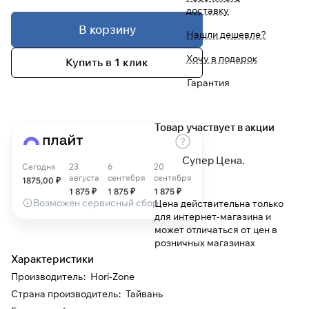
доставку
В корзину
При оформлении заказа
Нашли дешевле?
выберите метод оплаты
ПЛАЙТ
Хочу в подарок
Купить в 1 клик
Гарантия
Оплачивайте сегодня только
25
%
картой любого банка
Товар участвует в акции
Получайте товар
выбранный способом
Супер Цена.
Сегодня
23
6
20
августа
сентября
сентября
1875
,00 ₽
1 875
₽
1 875
₽
1 875
₽
Оставшиеся
75
% будут
Возможен сервисный сбор
Цена действительна только
списываться
с вашей карты
для интернет-магазина и
по
25
%
каждые 2 недели
может отличаться от цен в
розничных магазинах
Характеристики
* При оплате через
ПЛАЙТ
Производитель
:
Hori-Zone
скидки по купонам не
Страна производитель
:
Тайвань
применяются.