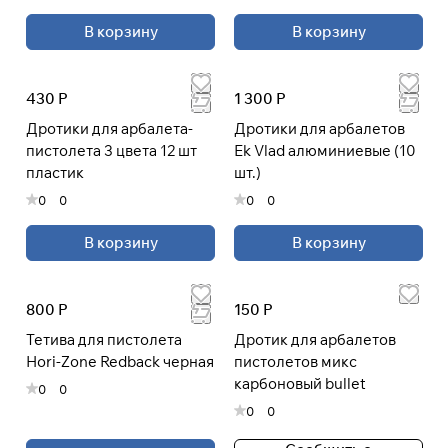
В корзину
В корзину
430 Р
1 300 Р
Дротики для арбалета-
Дротики для арбалетов
пистолета 3 цвета 12 шт
Ek Vlad алюминиевые (10
пластик
шт.)
0
0
0
0
В корзину
В корзину
800 Р
150 Р
Тетива для пистолета
Дротик для арбалетов
Hori-Zone Redback черная
пистолетов микс
карбоновый bullet
0
0
0
0