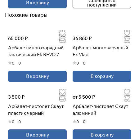
Сообщить о
В корзину
поступлении
Похожие товары
65 000 Р
36 860 Р
Арбалет многозарядный
Арбалет многозарядный
тактический Ek REVO 7
Ek Vlad
0
0
0
0
В корзину
В корзину
3 500 Р
от 5 500 Р
Арбалет-пистолет Скаут
Арбалет-пистолет Скаут
пластик черный
алюминий
0
0
0
0
В корзину
В корзину