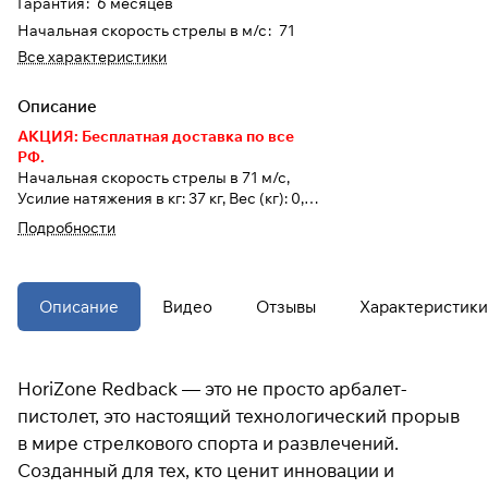
Гарантия
:
6 месяцев
Начальная скорость стрелы в м/с
:
71
Все характеристики
Подробнее
об оплате Плайтом
Описание
АКЦИЯ: Бесплатная доставка по все
РФ.
Начальная скорость стрелы в 71 м/с,
Усилие натяжения в кг: 37 кг, Вес (кг): 0,6
Остались вопросы?
25
кг, Тип: Рекурсивный
8 800 302-02-51
Подробности
раз в 2
plait.ru
недели
Описание
Видео
Отзывы
Характеристики
HoriZone Redback — это не просто арбалет-
пистолет, это настоящий технологический прорыв
в мире стрелкового спорта и развлечений.
Созданный для тех, кто ценит инновации и