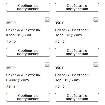
Сообщить о
Сообщить о
поступлении
поступлении
Подробнее
об оплате Плайтом
350 Р
350 Р
Наклейки на стрелы
Наклейки на стрелы
Красные (12 шт)
Зеленые (12 шт)
0
0
0
0
Остались вопросы?
25
8 800 302-02-51
раз в 2
Сообщить о
Сообщить о
plait.ru
поступлении
поступлении
недели
350 Р
350 Р
Наклейки на стрелы
Наклейки на стрелы
Синие (12 шт)
Черные (12 шт)
5
1
0
0
Сообщить о
Сообщить о
поступлении
поступлении