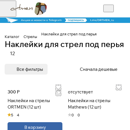
Наклейки для стрел под перья
Каталог
Стрелы
Наклейки для стрел под перья
Для клиентов всех банков
12
Разбейте
Все фильтры
Сначала дешевые
оплату на части
300 Р
отсутствует
Сегодня
Наклейки на стрелы
Наклейки на стрелы
25
%
ORTMEN (12 шт)
Mathews (12 шт)
5
4
0
0
Добавляйте товары
в корзину
В корзину