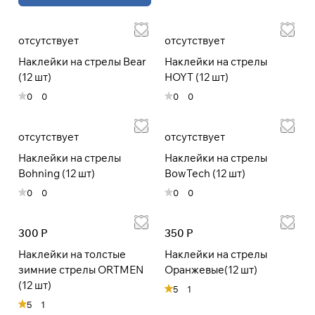
При оформлении заказа
отсутствует
отсутствует
выберите метод оплаты
ПЛАЙТ
Наклейки на стрелы Bear
Наклейки на стрелы
(12 шт)
HOYT (12 шт)
Оплачивайте сегодня только
25
%
0
0
0
0
картой любого банка
отсутствует
отсутствует
Получайте товар
Наклейки на стрелы
Наклейки на стрелы
выбранный способом
Bohning (12 шт)
BowTech (12 шт)
0
0
0
0
Оставшиеся
75
% будут
списываться
с вашей карты
по
25
%
каждые 2 недели
300 Р
350 Р
Наклейки на толстые
Наклейки на стрелы
зимние стрелы ORTMEN
Оранжевые(12 шт)
* При оплате через
ПЛАЙТ
(12 шт)
скидки по купонам не
5
1
применяются.
5
1