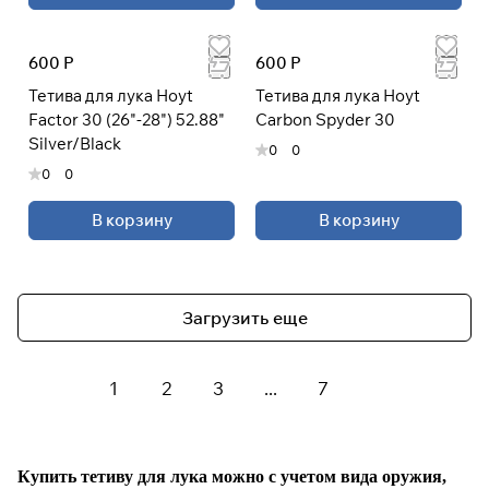
600 Р
600 Р
Тетива для лука Hoyt
Тетива для лука Hoyt
Factor 30 (26"-28") 52.88"
Carbon Spyder 30
Silver/Black
0
0
0
0
В корзину
В корзину
Загрузить еще
1
2
3
...
7
Купить тетиву для лука можно с учетом вида оружия,