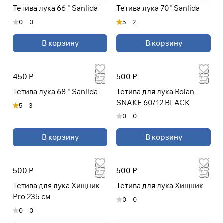
Тетива лука 66 " Sanlida
Тетива лука 70" Sanlida
раз в 2 недели
0
0
5
2
В корзину
В корзину
450 Р
500 Р
Тетива лука 68 " Sanlida
Тетива для лука Rolan
SNAKE 60/12 BLACK
5
3
0
0
В корзину
В корзину
500 Р
500 Р
Тетива для лука Хищник
Тетива для лука Хищник
Pro 235 см
0
0
0
0