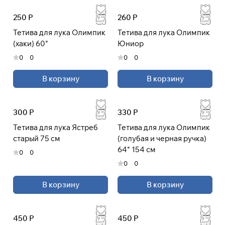
250 Р
260 Р
Тетива для лука Олимпик
Тетива для лука Олимпик
Подробнее
(хаки) 60"
Юниор
об оплате Плайтом
0
0
0
0
В корзину
В корзину
Остались вопросы?
25
8 800 302-02-51
раз в 2
300 Р
330 Р
plait.ru
недели
Тетива для лука Ястреб
Тетива для лука Олимпик
старый 75 см
(голубая и черная ручка)
64" 154 см
0
0
0
0
В корзину
В корзину
450 Р
450 Р