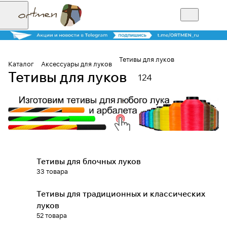
Тетивы для луков
Каталог
Аксессуары для луков
Тетивы для луков
124
Для клиентов всех банков
Разбейте
оплату на части
Тетивы для блочных луков
Сегодня
33 товара
25
%
Тетивы для традиционных и классических
луков
Добавляйте товары
52 товара
в корзину