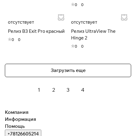
0
0
отсутствует
отсутствует
Релиз B3 Exit Pro красный
Релиз UltraView The
Hinge 2
0
0
0
0
Загрузить еще
1
2
3
4
Компания
Информация
Помощь
+78126605214