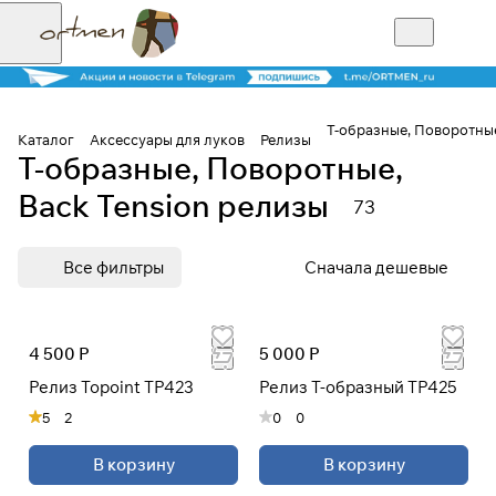
Т-образные, Поворотные
Каталог
Аксессуары для луков
Релизы
Т-образные, Поворотные,
Для клиентов всех банков
Back Tension релизы
73
Разбейте
Все фильтры
Сначала дешевые
оплату на части
4 500 Р
5 000 Р
Сегодня
25
%
Релиз Topoint TP423
Релиз Т-образный TP425
5
2
0
0
Добавляйте товары
В корзину
В корзину
в корзину