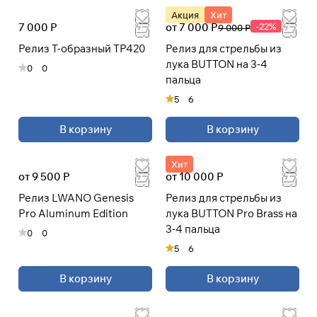
Акция
Хит
7 000 Р
от 7 000 Р
-22%
9 000 Р
При оформлении заказа
Релиз Т-образный TP420
Релиз для стрельбы из
выберите метод оплаты
ПЛАЙТ
лука BUTTON на 3-4
0
0
пальца
Оплачивайте сегодня только
25
%
5
6
картой любого банка
В корзину
В корзину
Получайте товар
выбранный способом
Хит
от 9 500 Р
от 10 000 Р
Релиз LWANO Genesis
Релиз для стрельбы из
Оставшиеся
75
% будут
Pro Aluminum Edition
лука BUTTON Pro Brass на
списываться
с вашей карты
3-4 пальца
0
0
по
25
%
каждые 2 недели
5
6
* При оплате через
ПЛАЙТ
В корзину
В корзину
скидки по купонам не
применяются.