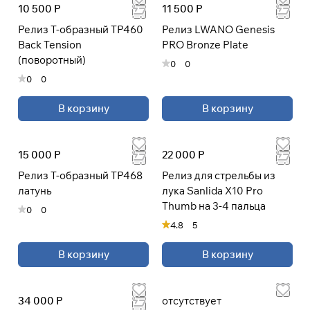
10 500 Р
11 500 Р
Релиз Т-образный TP460
Релиз LWANO Genesis
Back Tension
PRO Bronze Plate
Подробнее
(поворотный)
об оплате Плайтом
0
0
0
0
В корзину
В корзину
Остались вопросы?
25
8 800 302-02-51
раз в 2
15 000 Р
22 000 Р
plait.ru
недели
Релиз Т-образный TP468
Релиз для стрельбы из
латунь
лука Sanlida X10 Pro
Thumb на 3-4 пальца
0
0
4.8
5
В корзину
В корзину
34 000 Р
отсутствует