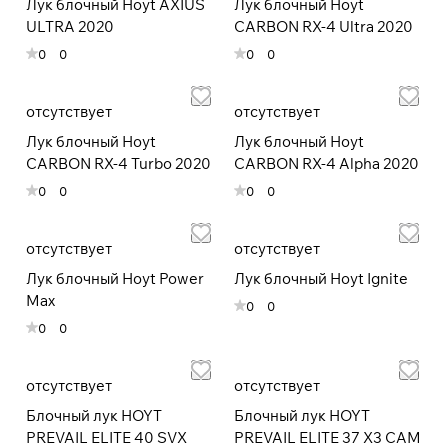
Лук блочный Hoyt AXIUS
Лук блочный Hoyt
ULTRA 2020
CARBON RX-4 Ultra 2020
При оформлении заказа
0
0
0
0
выберите метод оплаты
ПЛАЙТ
отсутствует
отсутствует
Оплачивайте сегодня только
25
%
Лук блочный Hoyt
Лук блочный Hoyt
картой любого банка
CARBON RX-4 Turbo 2020
CARBON RX-4 Alpha 2020
0
0
0
0
Получайте товар
выбранный способом
отсутствует
отсутствует
Лук блочный Hoyt Power
Лук блочный Hoyt Ignite
Оставшиеся
75
% будут
Max
0
0
списываться
с вашей карты
0
0
по
25
%
каждые 2 недели
отсутствует
отсутствует
* При оплате через
ПЛАЙТ
скидки по купонам не
Блочный лук HOYT
Блочный лук HOYT
применяются.
PREVAIL ELITE 40 SVX
PREVAIL ELITE 37 X3 CAM