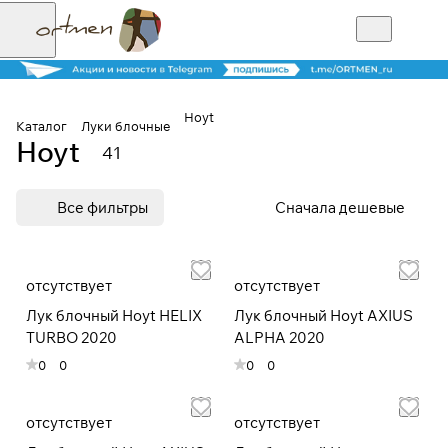
Hoyt
Каталог
Луки блочные
Hoyt
41
Для клиентов всех банков
Все фильтры
Сначала дешевые
Разбейте
оплату на части
отсутствует
отсутствует
Лук блочный Hoyt HELIX
Лук блочный Hoyt AXIUS
Сегодня
TURBO 2020
ALPHA 2020
25
%
0
0
0
0
Добавляйте товары
отсутствует
отсутствует
в корзину