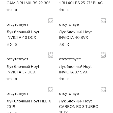
CAM 3 RH 60LBS 29-30""
1 RH 40LBS 25-27" BLACK
RED"
OUT
0
0
0
0
Подробнее
об оплате Плайтом
отсутствует
отсутствует
Лук блочный Hoyt
Лук блочный Hoyt
INVICTA 40 DCX
INVICTA 40 SVX
0
0
0
0
Остались вопросы?
25
8 800 302-02-51
раз в 2
plait.ru
недели
отсутствует
отсутствует
Лук блочный Hoyt
Лук блочный Hoyt
INVICTA 37 DCX
INVICTA 37 SVX
0
0
0
0
отсутствует
отсутствует
Лук блочный Hoyt HELIX
Лук блочный Hoyt
2019
CARBON RX-3 TURBO
2019