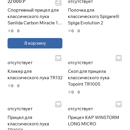
22 000 Р
отсутствует
Спортивный прицел для
Полочка для
классического лука
классического Spigarelli
Sanlida Carbon Miracle 10
Spiga Evolution 2
ver 2.0
0
0
0
0
В корзину
отсутствует
отсутствует
Кликер для
Скоп для прицела
классического лука TR132
классического лука
Topoint TR1005
0
0
0
0
отсутствует
отсутствует
Прицел для
Прицел KAP WINSTORM
классического лука
LONG MICRO