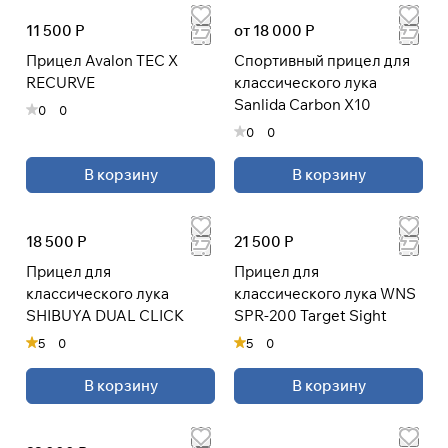
раз в 2 недели
11 500 Р
от 18 000 Р
Прицел Avalon TEC X
Спортивный прицел для
RECURVE
классического лука
Sanlida Carbon X10
0
0
0
0
В корзину
В корзину
18 500 Р
21 500 Р
Прицел для
Прицел для
классического лука
классического лука WNS
SHIBUYA DUAL CLICK
SPR-200 Target Sight
5
0
5
0
В корзину
В корзину