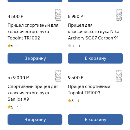
4 500 Р
5 950 Р
Подробнее
Прицел спортивный для
Прицел для
об оплате Плайтом
классического лука
классического лука Nika
Topoint TR1002
Archery SG07 Carbon 9"
5
1
0
0
Остались вопросы?
25
В корзину
В корзину
8 800 302-02-51
раз в 2
plait.ru
недели
от 9 000 Р
9 500 Р
Спортивный прицел для
Прицел спортивный
классического лука
Topoint TR1003
Sanlida X9
5
1
5
1
В корзину
В корзину