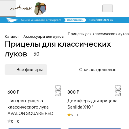
Прицелы для классических луков
Каталог
Аксессуары для луков
Прицелы для классических
Для клиентов всех банков
луков
50
Разбейте
Все фильтры
Сначала дешевые
оплату на части
600 Р
800 Р
Сегодня
25
%
Пин для прицела
Демпферы для прицела
классического лука
Sanlida X10 "
AVALON SQUARE RED
5
1
Добавляйте товары
0
0
в корзину