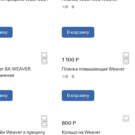
0
0
ину
В корзину
1 100 Р
ber 8A WEAVER
Планка повышающая Weaver
ъемная
0
0
ину
В корзину
800 Р
йн Weaver к прицелу
Кольцо на Weaver