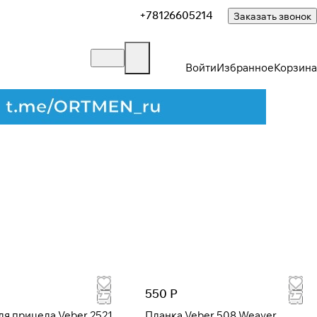
+78126605214
Заказать звонок
Войти
Избранное
Корзина
Закрыть
550 Р
ля прицела Veber 2521
Планка Veber 508 Weaver