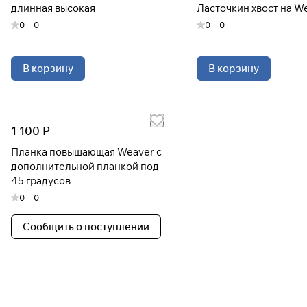
длинная высокая
Ласточкин хвост на W
0
0
0
0
В корзину
В корзину
1 100 Р
Планка повышающая Weaver с
дополнительной планкой под
45 градусов
0
0
Сообщить о поступлении