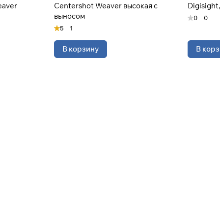
eaver
Centershot Weaver высокая с
Digisight
выносом
0
0
Оставшиеся
75
% будут
списываться
5
1
с вашей карты
по
25
%
каждые 2 недели
В корзину
В корз
* При оплате через
ПЛАЙТ
скидки по купонам не
применяются.
Подробнее
об оплате Плайтом
25
раз в 2
недели
Остались вопросы?