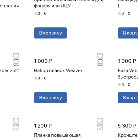
репления
фонаря или ЛЦУ
L
0
0
0
0
Сегодня
25
%
В корзину
В корз
Добавляйте товары
в корзину
1 000 Р
1 000 Р
eber 2521
Набор планок Weaver
База Ve
При оформлении заказа
выберите метод оплаты
быстрос
0
0
ПЛАЙТ
0
0
В корзину
В корз
Оплачивайте сегодня только
25
% картой любого
банка
1 200 Р
5 300 Р
Получайте товар
выбранный способом
Планка повышающая
Кронште