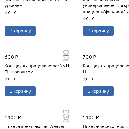
уровнем
универсальное для к
прицелов/фонарей/
0
0
боуфишинга
0
0
В корзину
В корзину
600 Р
700 Р
Кольца для прицела Veber 2511
Кольца для прицела V
EH с окошком
H
0
0
0
0
В корзину
В корзину
1 100 Р
1 100 Р
Планка повышающая Weaver
Планка-переходник с