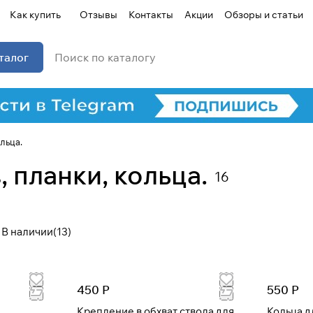
Как купить
Отзывы
Контакты
Акции
Обзоры и статьи
талог
льца.
 планки, кольца.
16
В наличии
(
13
)
Для клиентов всех банков
450 Р
550 Р
Разбейте
оплату на части
Крепление в обхват ствола для
Кольца д